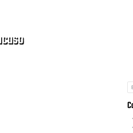
racaso
C