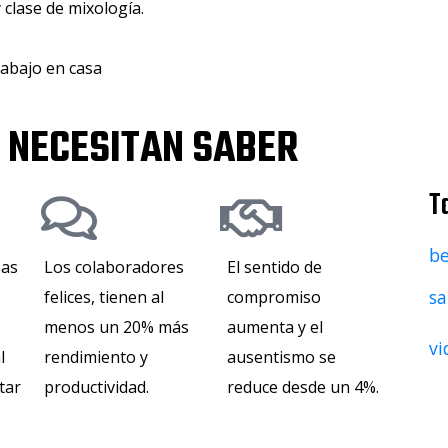
y clase de mixología.
rabajo en casa
S NECESITAN SABER
T
be
sas
Los colaboradores
El sentido de
sa
felices, tienen al
compromiso
menos un 20% más
aumenta y el
vi
l
rendimiento y
ausentismo se
tar
productividad.
reduce desde un 4%​.