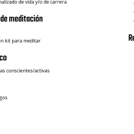
alizado de vida y/o de carrera
 de meditación
R
on kit para meditar
ico
sas conscientes/activas
ogos