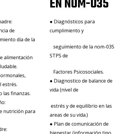
EN NOM-035
madre:
● Diagnósticos para
ncia de
cumplimiento y
iento día de la
seguimiento de la nom-035
STPS de
e alimentación
aludable.
Factores Psicosociales.
hormonales,
● Diagnostico de balance de
 estrés.
vida (nivel de
 las finanzas.
ño:
estrés y de equilibrio en las
de nutrición para
areas de su vida.)
● Plan de comunicación de
dre:
bienestar (información tipo