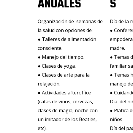
ANUALES
S
Organización de semanas de
Día de la 
la salud con opciones de:
● Confere
​● Talleres de alimentación
empoderam
consciente.
madre.
● Manejo del tiempo.
● Temas d
● Clases de yoga.
familiar s
● Clases de arte para la
● Temas 
relajación.
manejo del
● Actividades afteroffice
● Cuidando
(catas de vinos, cervezas,
Día del ni
clases de magia, noche con
● Plática 
un imitador de los Beatles,
niños
etc)..​
Día del pa