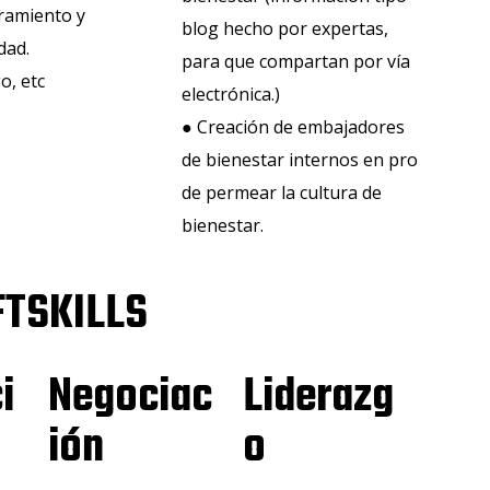
ramiento y
blog hecho por expertas,
dad.
para que compartan por vía
o, etc
electrónica.)
​● Creación de embajadores
de bienestar internos en pro
de permear la cultura de
bienestar.
FTSKILLS
i
Negociac
Liderazg
ión
o